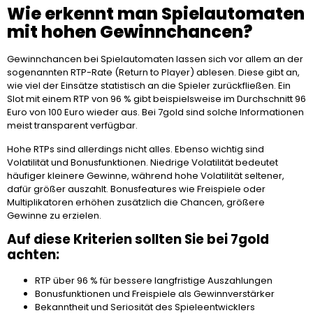
Wie erkennt man Spielautomaten
mit hohen Gewinnchancen?
Gewinnchancen bei Spielautomaten lassen sich vor allem an der
sogenannten RTP-Rate (Return to Player) ablesen. Diese gibt an,
wie viel der Einsätze statistisch an die Spieler zurückfließen. Ein
Slot mit einem RTP von 96 % gibt beispielsweise im Durchschnitt 96
Euro von 100 Euro wieder aus. Bei 7gold sind solche Informationen
meist transparent verfügbar.
Hohe RTPs sind allerdings nicht alles. Ebenso wichtig sind
Volatilität und Bonusfunktionen. Niedrige Volatilität bedeutet
häufiger kleinere Gewinne, während hohe Volatilität seltener,
dafür größer auszahlt. Bonusfeatures wie Freispiele oder
Multiplikatoren erhöhen zusätzlich die Chancen, größere
Gewinne zu erzielen.
Auf diese Kriterien sollten Sie bei 7gold
achten:
RTP über 96 % für bessere langfristige Auszahlungen
Bonusfunktionen und Freispiele als Gewinnverstärker
Bekanntheit und Seriosität des Spieleentwicklers