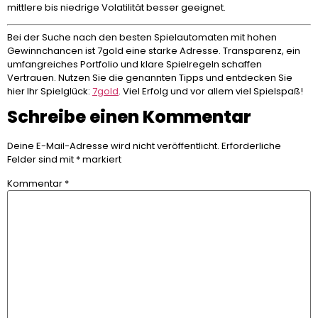
mittlere bis niedrige Volatilität besser geeignet.
Bei der Suche nach den besten Spielautomaten mit hohen
Gewinnchancen ist 7gold eine starke Adresse. Transparenz, ein
umfangreiches Portfolio und klare Spielregeln schaffen
Vertrauen. Nutzen Sie die genannten Tipps und entdecken Sie
hier Ihr Spielglück:
7gold
. Viel Erfolg und vor allem viel Spielspaß!
Schreibe einen Kommentar
Deine E-Mail-Adresse wird nicht veröffentlicht.
Erforderliche
Felder sind mit
*
markiert
Kommentar
*