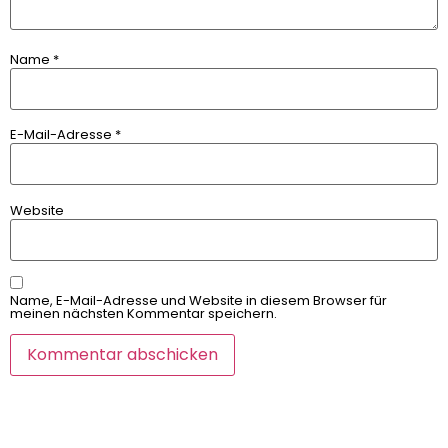
Name
*
E-Mail-Adresse
*
Website
Name, E-Mail-Adresse und Website in diesem Browser für
meinen nächsten Kommentar speichern.