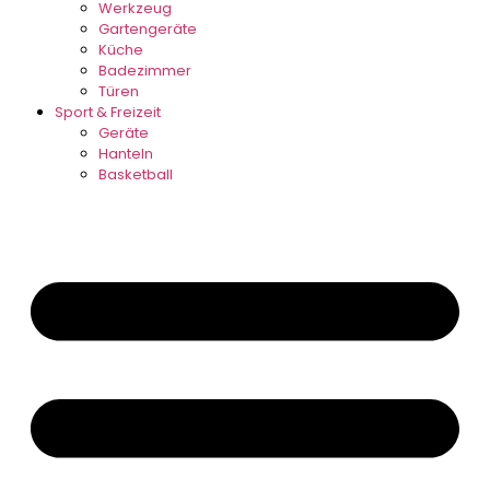
Werkzeug
Gartengeräte
Küche
Badezimmer
Türen
Sport & Freizeit
Geräte
Hanteln
Basketball