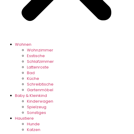
Wohnen
Wohnzimmer
Esstische
Schlafzimmer
Lattenroste
Bad
Küche
Schreibtische
Gartenmöbel
Baby & Kleinkind
Kinderwagen
Spielzeug
Sonstiges
Haustiere
Hunde
Katzen