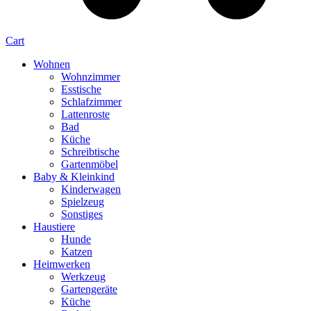
Cart
Wohnen
Wohnzimmer
Esstische
Schlafzimmer
Lattenroste
Bad
Küche
Schreibtische
Gartenmöbel
Baby & Kleinkind
Kinderwagen
Spielzeug
Sonstiges
Haustiere
Hunde
Katzen
Heimwerken
Werkzeug
Gartengeräte
Küche