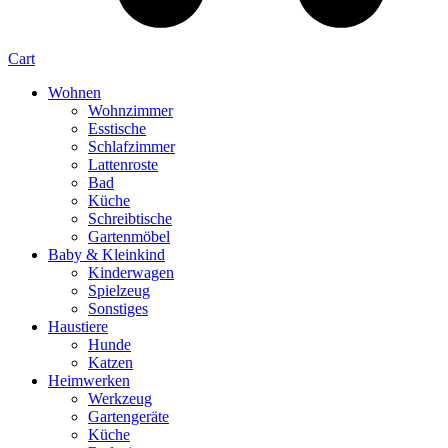
Cart
Wohnen
Wohnzimmer
Esstische
Schlafzimmer
Lattenroste
Bad
Küche
Schreibtische
Gartenmöbel
Baby & Kleinkind
Kinderwagen
Spielzeug
Sonstiges
Haustiere
Hunde
Katzen
Heimwerken
Werkzeug
Gartengeräte
Küche