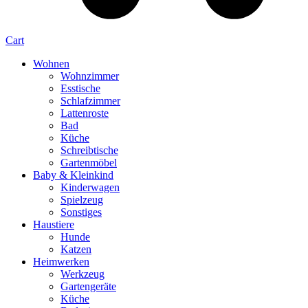
Cart
Wohnen
Wohnzimmer
Esstische
Schlafzimmer
Lattenroste
Bad
Küche
Schreibtische
Gartenmöbel
Baby & Kleinkind
Kinderwagen
Spielzeug
Sonstiges
Haustiere
Hunde
Katzen
Heimwerken
Werkzeug
Gartengeräte
Küche