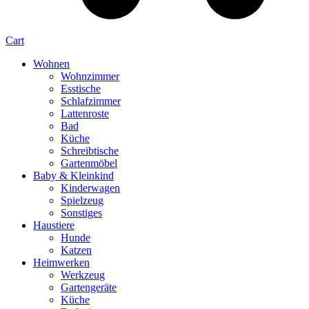
Cart
Wohnen
Wohnzimmer
Esstische
Schlafzimmer
Lattenroste
Bad
Küche
Schreibtische
Gartenmöbel
Baby & Kleinkind
Kinderwagen
Spielzeug
Sonstiges
Haustiere
Hunde
Katzen
Heimwerken
Werkzeug
Gartengeräte
Küche