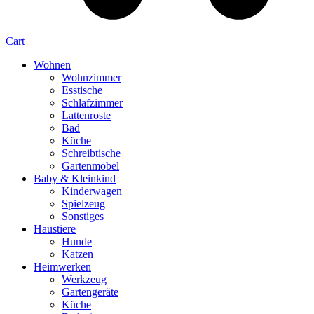
Cart
Wohnen
Wohnzimmer
Esstische
Schlafzimmer
Lattenroste
Bad
Küche
Schreibtische
Gartenmöbel
Baby & Kleinkind
Kinderwagen
Spielzeug
Sonstiges
Haustiere
Hunde
Katzen
Heimwerken
Werkzeug
Gartengeräte
Küche