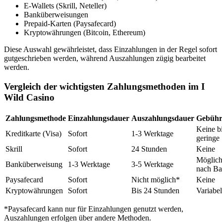
E-Wallets (Skrill, Neteller)
Banküberweisungen
Prepaid-Karten (Paysafecard)
Kryptowährungen (Bitcoin, Ethereum)
Diese Auswahl gewährleistet, dass Einzahlungen in der Regel sofort
gutgeschrieben werden, während Auszahlungen zügig bearbeitet
werden.
Vergleich der wichtigsten Zahlungsmethoden im I
Wild Casino
Zahlungsmethode
Einzahlungsdauer
Auszahlungsdauer
Gebühr
Keine b
Kreditkarte (Visa)
Sofort
1-3 Werktage
geringe
Skrill
Sofort
24 Stunden
Keine
Möglich
Banküberweisung
1-3 Werktage
3-5 Werktage
nach B
Paysafecard
Sofort
Nicht möglich*
Keine
Kryptowährungen
Sofort
Bis 24 Stunden
Variabel
*Paysafecard kann nur für Einzahlungen genutzt werden,
Auszahlungen erfolgen über andere Methoden.