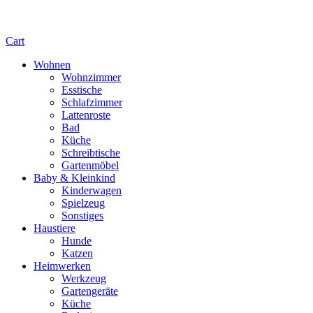
Cart
Wohnen
Wohnzimmer
Esstische
Schlafzimmer
Lattenroste
Bad
Küche
Schreibtische
Gartenmöbel
Baby & Kleinkind
Kinderwagen
Spielzeug
Sonstiges
Haustiere
Hunde
Katzen
Heimwerken
Werkzeug
Gartengeräte
Küche