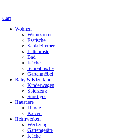
Cart
Wohnen
Wohnzimmer
Esstische
Schlafzimmer
Lattenroste
Bad
Küche
Schreibtische
Gartenmöbel
Baby & Kleinkind
Kinderwagen
Spielzeug
Sonstiges
Haustiere
Hunde
Katzen
Heimwerken
Werkzeug
Gartengeräte
Küche