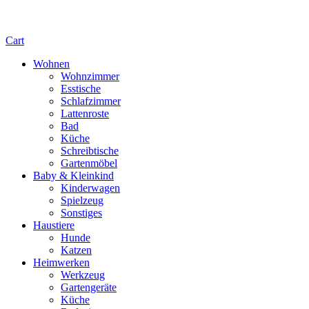
Cart
Wohnen
Wohnzimmer
Esstische
Schlafzimmer
Lattenroste
Bad
Küche
Schreibtische
Gartenmöbel
Baby & Kleinkind
Kinderwagen
Spielzeug
Sonstiges
Haustiere
Hunde
Katzen
Heimwerken
Werkzeug
Gartengeräte
Küche