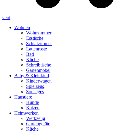
Cart
Wohnen
Wohnzimmer
Esstische
Schlafzimmer
Lattenroste
Bad
Küche
Schreibtische
Gartenmöbel
Baby & Kleinkind
Kinderwagen
Spielzeug
Sonstiges
Haustiere
Hunde
Katzen
Heimwerken
Werkzeug
Gartengeräte
Küche