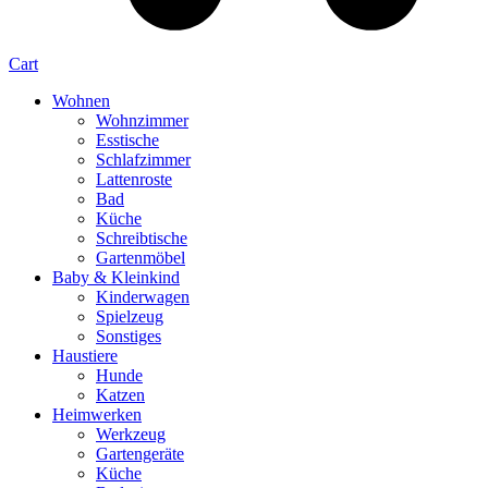
Cart
Wohnen
Wohnzimmer
Esstische
Schlafzimmer
Lattenroste
Bad
Küche
Schreibtische
Gartenmöbel
Baby & Kleinkind
Kinderwagen
Spielzeug
Sonstiges
Haustiere
Hunde
Katzen
Heimwerken
Werkzeug
Gartengeräte
Küche