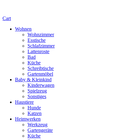
Cart
Wohnen
Wohnzimmer
Esstische
Schlafzimmer
Lattenroste
Bad
Küche
Schreibtische
Gartenmöbel
Baby & Kleinkind
Kinderwagen
Spielzeug
Sonstiges
Haustiere
Hunde
Katzen
Heimwerken
Werkzeug
Gartengeräte
Küche