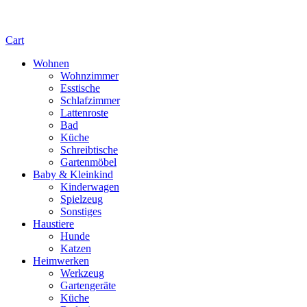
Cart
Wohnen
Wohnzimmer
Esstische
Schlafzimmer
Lattenroste
Bad
Küche
Schreibtische
Gartenmöbel
Baby & Kleinkind
Kinderwagen
Spielzeug
Sonstiges
Haustiere
Hunde
Katzen
Heimwerken
Werkzeug
Gartengeräte
Küche