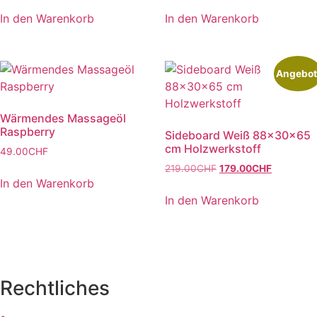
In den Warenkorb
In den Warenkorb
Angebot
Wärmendes Massageöl
Raspberry
Sideboard Weiß 88x30x65
cm Holzwerkstoff
49.00
CHF
Ursprünglicher
Aktueller
219.00
CHF
179.00
CHF
In den Warenkorb
Preis
Preis
war:
ist:
In den Warenkorb
219.00CHF
179.00CH
Rechtliches