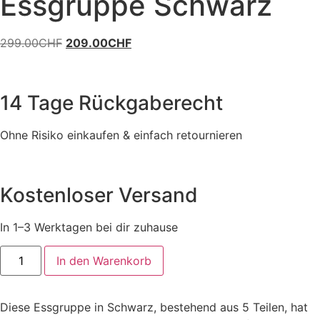
Essgruppe Schwarz
Ursprünglicher
Aktueller
299.00
CHF
209.00
CHF
Preis
Preis
war:
ist:
299.00CHF
209.00CHF.
14 Tage Rückgaberecht
Ohne Risiko einkaufen & einfach retournieren
Kostenloser Versand
In 1–3 Werktagen bei dir zuhause
Essgruppe
In den Warenkorb
Schwarz
Menge
Diese Essgruppe in Schwarz, bestehend aus 5 Teilen, hat