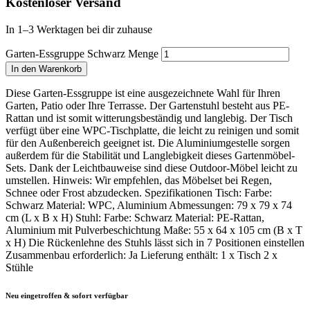
Kostenloser Versand
In 1–3 Werktagen bei dir zuhause
Garten-Essgruppe Schwarz Menge
In den Warenkorb
Diese Garten-Essgruppe ist eine ausgezeichnete Wahl für Ihren
Garten, Patio oder Ihre Terrasse. Der Gartenstuhl besteht aus PE-
Rattan und ist somit witterungsbeständig und langlebig. Der Tisch
verfügt über eine WPC-Tischplatte, die leicht zu reinigen und somit
für den Außenbereich geeignet ist. Die Aluminiumgestelle sorgen
außerdem für die Stabilität und Langlebigkeit dieses Gartenmöbel-
Sets. Dank der Leichtbauweise sind diese Outdoor-Möbel leicht zu
umstellen. Hinweis: Wir empfehlen, das Möbelset bei Regen,
Schnee oder Frost abzudecken. Spezifikationen Tisch: Farbe:
Schwarz Material: WPC, Aluminium Abmessungen: 79 x 79 x 74
cm (L x B x H) Stuhl: Farbe: Schwarz Material: PE-Rattan,
Aluminium mit Pulverbeschichtung Maße: 55 x 64 x 105 cm (B x T
x H) Die Rückenlehne des Stuhls lässt sich in 7 Positionen einstellen
Zusammenbau erforderlich: Ja Lieferung enthält: 1 x Tisch 2 x
Stühle
Neu eingetroffen & sofort verfügbar