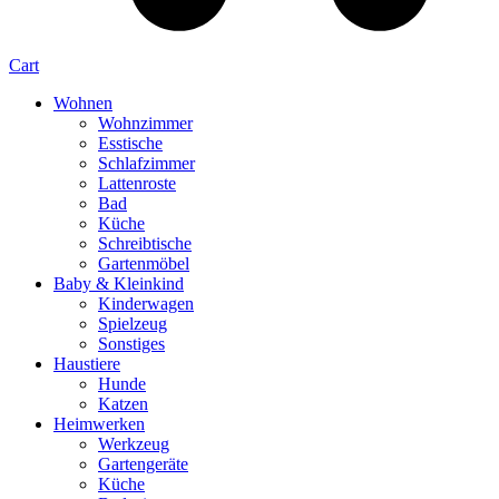
Cart
Wohnen
Wohnzimmer
Esstische
Schlafzimmer
Lattenroste
Bad
Küche
Schreibtische
Gartenmöbel
Baby & Kleinkind
Kinderwagen
Spielzeug
Sonstiges
Haustiere
Hunde
Katzen
Heimwerken
Werkzeug
Gartengeräte
Küche