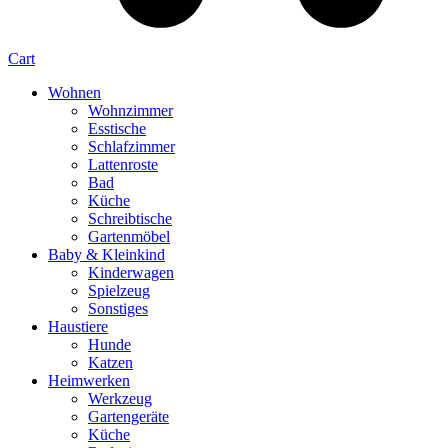
Cart
Wohnen
Wohnzimmer
Esstische
Schlafzimmer
Lattenroste
Bad
Küche
Schreibtische
Gartenmöbel
Baby & Kleinkind
Kinderwagen
Spielzeug
Sonstiges
Haustiere
Hunde
Katzen
Heimwerken
Werkzeug
Gartengeräte
Küche