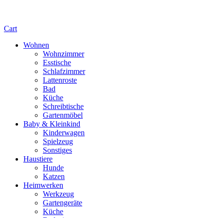
Cart
Wohnen
Wohnzimmer
Esstische
Schlafzimmer
Lattenroste
Bad
Küche
Schreibtische
Gartenmöbel
Baby & Kleinkind
Kinderwagen
Spielzeug
Sonstiges
Haustiere
Hunde
Katzen
Heimwerken
Werkzeug
Gartengeräte
Küche