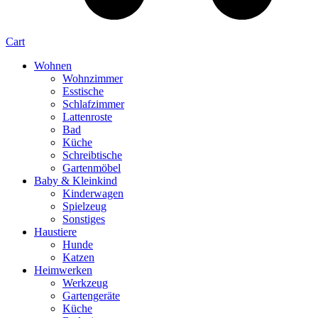
Cart
Wohnen
Wohnzimmer
Esstische
Schlafzimmer
Lattenroste
Bad
Küche
Schreibtische
Gartenmöbel
Baby & Kleinkind
Kinderwagen
Spielzeug
Sonstiges
Haustiere
Hunde
Katzen
Heimwerken
Werkzeug
Gartengeräte
Küche