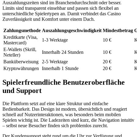
Auszahlungszeiten sind im Branchendurchschnitt oder besser.
Limits sind transparent einsehbar und passen sich flexibel an
unterschiedliche Spielertypen an. Damit verbindet das Casino
Zuverlässigkeit und Komfort unter einem Dach.
Zahlungsmethode
Auszahlungsgeschwindigkeit
Mindestbetrag
G
Kreditkarte (Visa,
1-3 Werktage
10 €
K
Mastercard)
E-Wallets (Skrill,
Innerhalb 24 Stunden
10 €
K
Neteller)
Banküberweisung
2-5 Werktage
20 €
K
Kryptowährungen
Innerhalb 1 Stunde
20 €
K
Spielerfreundliche Benutzeroberfläche
und Support
Die Plattform setzt auf eine klare Struktur und einfache
Bedienbarkeit. Das Design ist modern, übersichtlich und reagiert
schnell auf Nutzerinteraktionen, was besonders beim mobilen
Spielen wichtig ist. Die Ladezeiten sind kurz, die Navigation intuitiv
– selbst neue Besucher finden sich problemlos zurecht.
Der Kundensupport steht rund um die Uhr zur Verfügung und