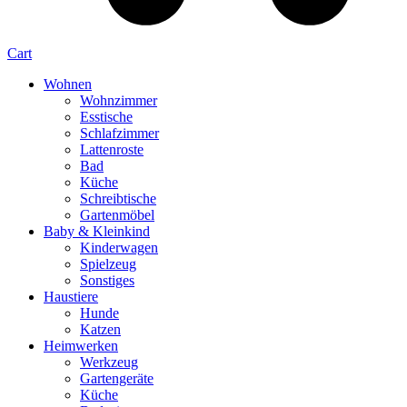
Cart
Wohnen
Wohnzimmer
Esstische
Schlafzimmer
Lattenroste
Bad
Küche
Schreibtische
Gartenmöbel
Baby & Kleinkind
Kinderwagen
Spielzeug
Sonstiges
Haustiere
Hunde
Katzen
Heimwerken
Werkzeug
Gartengeräte
Küche