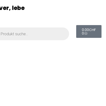
ver, lebe
0.00
CHF
0