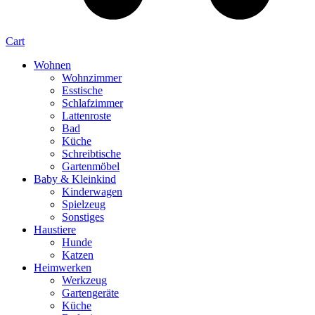
Cart
Wohnen
Wohnzimmer
Esstische
Schlafzimmer
Lattenroste
Bad
Küche
Schreibtische
Gartenmöbel
Baby & Kleinkind
Kinderwagen
Spielzeug
Sonstiges
Haustiere
Hunde
Katzen
Heimwerken
Werkzeug
Gartengeräte
Küche