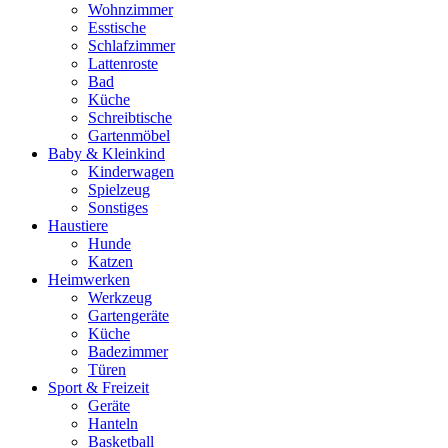
Wohnzimmer
Esstische
Schlafzimmer
Lattenroste
Bad
Küche
Schreibtische
Gartenmöbel
Baby & Kleinkind
Kinderwagen
Spielzeug
Sonstiges
Haustiere
Hunde
Katzen
Heimwerken
Werkzeug
Gartengeräte
Küche
Badezimmer
Türen
Sport & Freizeit
Geräte
Hanteln
Basketball