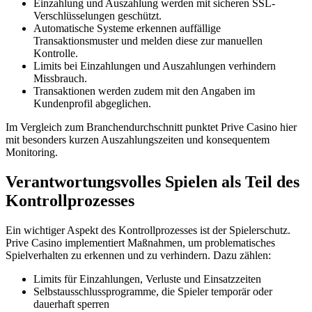
Einzahlung und Auszahlung werden mit sicheren SSL-
Verschlüsselungen geschützt.
Automatische Systeme erkennen auffällige
Transaktionsmuster und melden diese zur manuellen
Kontrolle.
Limits bei Einzahlungen und Auszahlungen verhindern
Missbrauch.
Transaktionen werden zudem mit den Angaben im
Kundenprofil abgeglichen.
Im Vergleich zum Branchendurchschnitt punktet Prive Casino hier
mit besonders kurzen Auszahlungszeiten und konsequentem
Monitoring.
Verantwortungsvolles Spielen als Teil des
Kontrollprozesses
Ein wichtiger Aspekt des Kontrollprozesses ist der Spielerschutz.
Prive Casino implementiert Maßnahmen, um problematisches
Spielverhalten zu erkennen und zu verhindern. Dazu zählen:
Limits für Einzahlungen, Verluste und Einsatzzeiten
Selbstausschlussprogramme, die Spieler temporär oder
dauerhaft sperren