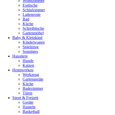
Wohnzimmer
Esstische
Schlafzimmer
Lattenroste
Bad
Küche
Schreibtische
Gartenmöbel
Baby & Kleinkind
Kinderwagen
Spielzeug
Sonstiges
Haustiere
Hunde
Katzen
Heimwerken
Werkzeug
Gartengeräte
Küche
Badezimmer
Türen
Sport & Freizeit
Geräte
Hanteln
Basketball