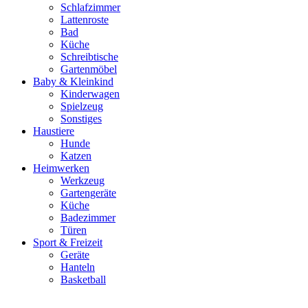
Schlafzimmer
Lattenroste
Bad
Küche
Schreibtische
Gartenmöbel
Baby & Kleinkind
Kinderwagen
Spielzeug
Sonstiges
Haustiere
Hunde
Katzen
Heimwerken
Werkzeug
Gartengeräte
Küche
Badezimmer
Türen
Sport & Freizeit
Geräte
Hanteln
Basketball