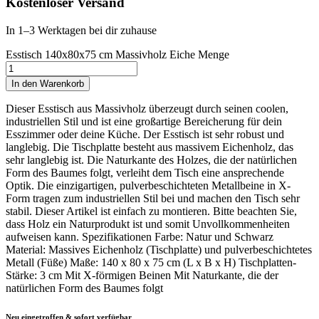
Kostenloser Versand
In 1–3 Werktagen bei dir zuhause
Esstisch 140x80x75 cm Massivholz Eiche Menge
In den Warenkorb
Dieser Esstisch aus Massivholz überzeugt durch seinen coolen,
industriellen Stil und ist eine großartige Bereicherung für dein
Esszimmer oder deine Küche. Der Esstisch ist sehr robust und
langlebig. Die Tischplatte besteht aus massivem Eichenholz, das
sehr langlebig ist. Die Naturkante des Holzes, die der natürlichen
Form des Baumes folgt, verleiht dem Tisch eine ansprechende
Optik. Die einzigartigen, pulverbeschichteten Metallbeine in X-
Form tragen zum industriellen Stil bei und machen den Tisch sehr
stabil. Dieser Artikel ist einfach zu montieren. Bitte beachten Sie,
dass Holz ein Naturprodukt ist und somit Unvollkommenheiten
aufweisen kann. Spezifikationen Farbe: Natur und Schwarz
Material: Massives Eichenholz (Tischplatte) und pulverbeschichtetes
Metall (Füße) Maße: 140 x 80 x 75 cm (L x B x H) Tischplatten-
Stärke: 3 cm Mit X-förmigen Beinen Mit Naturkante, die der
natürlichen Form des Baumes folgt
Neu eingetroffen & sofort verfügbar