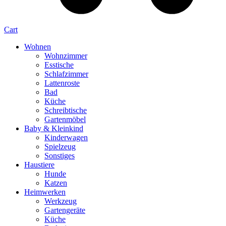
Cart
Wohnen
Wohnzimmer
Esstische
Schlafzimmer
Lattenroste
Bad
Küche
Schreibtische
Gartenmöbel
Baby & Kleinkind
Kinderwagen
Spielzeug
Sonstiges
Haustiere
Hunde
Katzen
Heimwerken
Werkzeug
Gartengeräte
Küche