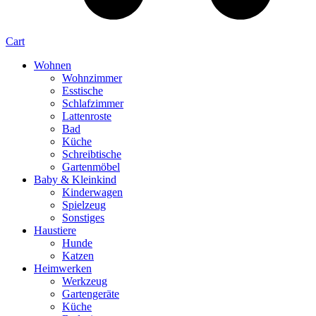
Cart
Wohnen
Wohnzimmer
Esstische
Schlafzimmer
Lattenroste
Bad
Küche
Schreibtische
Gartenmöbel
Baby & Kleinkind
Kinderwagen
Spielzeug
Sonstiges
Haustiere
Hunde
Katzen
Heimwerken
Werkzeug
Gartengeräte
Küche