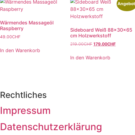
Angebot
Wärmendes Massageöl
Raspberry
Sideboard Weiß 88x30x65
cm Holzwerkstoff
49.00
CHF
Ursprünglicher
Aktueller
219.00
CHF
179.00
CHF
In den Warenkorb
Preis
Preis
war:
ist:
In den Warenkorb
219.00CHF
179.00CH
Rechtliches
Impressum
Datenschutzerklärung