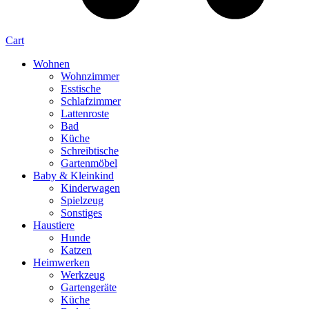
Cart
Wohnen
Wohnzimmer
Esstische
Schlafzimmer
Lattenroste
Bad
Küche
Schreibtische
Gartenmöbel
Baby & Kleinkind
Kinderwagen
Spielzeug
Sonstiges
Haustiere
Hunde
Katzen
Heimwerken
Werkzeug
Gartengeräte
Küche