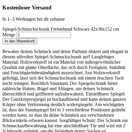
Kostenloser Versand
In 1–3 Werktagen bei dir zuhause
Spiegel-Schmuckschrank Freistehend Schwarz 42x38x152 cm
Menge
In den Warenkorb
Bewahre deinen Schmuck und deine Parfums diskret und elegant in
diesem stilvollen Spiegel-Schmuckschrank auf! Langlebiges
Material: Holzwerkstoff ist ein Material von außergewöhnlicher
Qualität mit glatter Oberfläche, das sich durch Festigkeit, Stabilität
und Feuchtigkeitsbeständigkeit auszeichnet. Aus Holzwerkstoff
gefertigt, lässt sich der Schmuckschrank mit einem feuchten Tuch
leicht reinigen. Reichlich Stauraum: Der Spiegelschrank bietet
zahlreiche Haken, Bügel und Ablagen, um deinen Schmuck
übersichtlich und griffbereit aufzubewahren. Einstellbarer Spiegel:
Der Ganzkörperspiegel ist hochauflösend und kann deinen ganzen
Körper ohne Verformung deutlich widerspiegeln. Am wichtigsten
ist, dass der Standspiegel frei in 3 verschiedene Positionen gedreht
werden kann, so dass du deine Schönheit aus verschiedenen
Blickwinkeln erfassen kannst. Sorgfältiger Schutz: Der Schrank zur
Schmuckaufbewahrung hat eine abschließbare Tür und wird mit 2
Schlüsseln geliefert, um die Sicherheit deiner Sachen zu