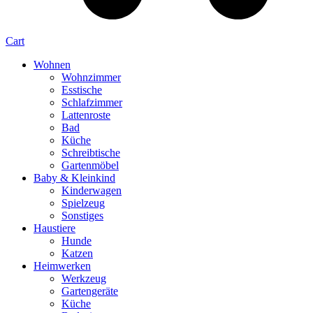
Cart
Wohnen
Wohnzimmer
Esstische
Schlafzimmer
Lattenroste
Bad
Küche
Schreibtische
Gartenmöbel
Baby & Kleinkind
Kinderwagen
Spielzeug
Sonstiges
Haustiere
Hunde
Katzen
Heimwerken
Werkzeug
Gartengeräte
Küche