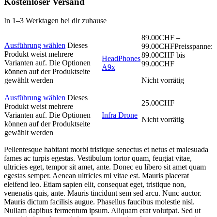
Kostenloser Versand
In 1–3 Werktagen bei dir zuhause
89.00
CHF
–
Ausführung wählen
Dieses
99.00
CHF
Preisspanne:
Produkt weist mehrere
89.00CHF bis
HeadPhones
Varianten auf. Die Optionen
99.00CHF
A9x
können auf der Produktseite
gewählt werden
Nicht vorrätig
Ausführung wählen
Dieses
25.00
CHF
Produkt weist mehrere
Varianten auf. Die Optionen
Infra Drone
Nicht vorrätig
können auf der Produktseite
gewählt werden
Pellentesque habitant morbi tristique senectus et netus et malesuada
fames ac turpis egestas. Vestibulum tortor quam, feugiat vitae,
ultricies eget, tempor sit amet, ante. Donec eu libero sit amet quam
egestas semper. Aenean ultricies mi vitae est. Mauris placerat
eleifend leo. Etiam sapien elit, consequat eget, tristique non,
venenatis quis, ante. Mauris tincidunt sem sed arcu. Nunc auctor.
Mauris dictum facilisis augue. Phasellus faucibus molestie nisl.
Nullam dapibus fermentum ipsum. Aliquam erat volutpat. Sed ut