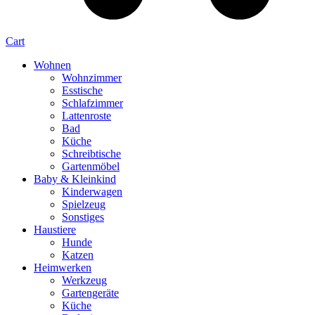
Cart
Wohnen
Wohnzimmer
Esstische
Schlafzimmer
Lattenroste
Bad
Küche
Schreibtische
Gartenmöbel
Baby & Kleinkind
Kinderwagen
Spielzeug
Sonstiges
Haustiere
Hunde
Katzen
Heimwerken
Werkzeug
Gartengeräte
Küche